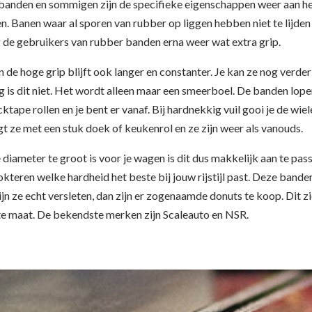
mbanden en sommigen zijn de specifieke eigenschappen weer aan h
Banen waar al sporen van rubber op liggen hebben niet te lijden v
de gebruikers van rubber banden erna weer wat extra grip.
n de hoge grip blijft ook langer en constanter. Je kan ze nog verd
 is dit niet. Het wordt alleen maar een smeerboel. De banden lopen 
tape rollen en je bent er vanaf. Bij hardnekkig vuil gooi je de wie
gt ze met een stuk doek of keukenrol en ze zijn weer als vanouds.
de diameter te groot is voor je wagen is dit dus makkelijk aan te pas
okteren welke hardheid het beste bij jouw rijstijl past. Deze band
ijn ze echt versleten, dan zijn er zogenaamde donuts te koop. Dit ziet
ste maat. De bekendste merken zijn Scaleauto en NSR.