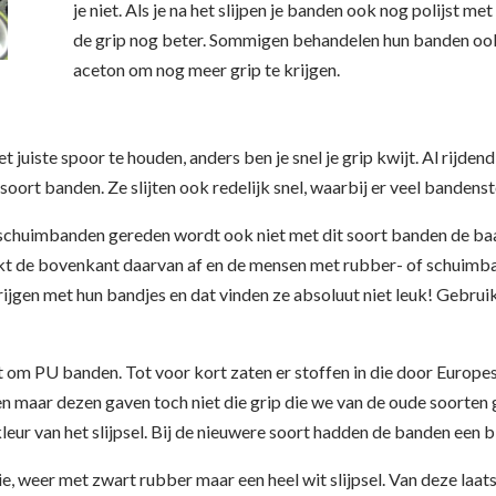
je niet. Als je na het slijpen je banden ook nog polijst met
de grip nog beter. Sommigen behandelen hun banden 
aceton om nog meer grip te krijgen.
t juiste spoor te houden, anders ben je snel je grip kwijt. Al rijden
t soort banden. Ze slijten ook redelijk snel, waarbij er veel banden
schuimbanden gereden wordt ook niet met dit soort banden de baan
kt de bovenkant daarvan af en de mensen met rubber- of schuimban
rijgen met hun bandjes en dat vinden ze absoluut niet leuk! Gebrui
est om PU banden. Tot voor kort zaten er stoffen in die door Euro
 maar dezen gaven toch niet die grip die we van de oude soorten
kleur van het slijpsel. Bij de nieuwere soort hadden de banden een 
e, weer met zwart rubber maar een heel wit slijpsel. Van deze laats