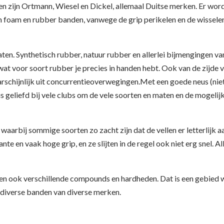
en zijn Ortmann, Wiesel en Dickel, allemaal Duitse merken. Er word
an foam en rubber banden, vanwege de grip perikelen en de wisselend
maten. Synthetisch rubber, natuur rubber en allerlei bijmengingen v
wat voor soort rubber je precies in handen hebt. Ook van de zijde v
rschijnlijk uit concurrentieoverwegingen.Met een goede neus (niet
 is geliefd bij vele clubs om de vele soorten en maten en de mogel
 waarbij sommige soorten zo zacht zijn dat de vellen er letterlijk a
te en vaak hoge grip, en ze slijten in de regel ook niet erg snel. A
 ook verschillende compounds en hardheden. Dat is een gebied waa
n diverse banden van diverse merken.