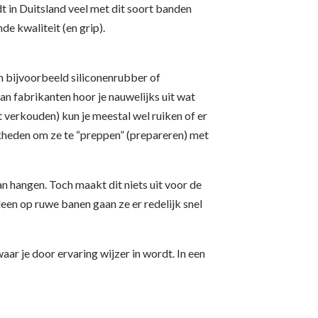
t in Duitsland veel met dit soort banden
e kwaliteit (en grip).
an bijvoorbeeld siliconenrubber of
an fabrikanten hoor je nauwelijks uit wat
 verkouden) kun je meestal wel ruiken of er
ijkheden om ze te “preppen” (prepareren) met
an hangen. Toch maakt dit niets uit voor de
lleen op ruwe banen gaan ze er redelijk snel
r je door ervaring wijzer in wordt. In een