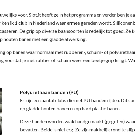
elijks voor. Slot.it heeft ze in het programma en verder ben je a
der ken ik 1 club in Nederland waar ermee gereden wordt. Silliconenba
ncasseren. De grip op diverse baansoorten is redelijk tot goed. Ze
op houten banen met een gladde afwerking.
ing op banen waar normaal met rubberen-, schuim- of polyuretha
ang voordat je met rubber of schuim weer een beetje grip krijgt. 
Polyurethaan banden (PU)
Er zijn een aantal clubs die met PU banden rijden. Dit so
op gladde houten banen en op hard plastic banen.
Deze banden worden vaak handgemaakt (gegoten) waardo
bevatten. Beide is niet erg. Ze zijn makkelijk rond te sli