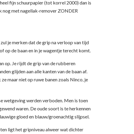
 heel fijn schuurpapier (tot korrel 2000) dan is
ook nog met nagellak-remover ZONDER
d zul je merken dat de grip na verloop van tijd
stof op de baan en in je wagentje terecht komt.
 op. Je rijdt de grip van de rubberen
den glijden aan alle kanten van de baan af.
k ze maar niet op ruwe banen zoals Ninco, je
pese wetgeving werden verboden. Men is toen
 gewend waren. De oude soort is te herkennen
blauwige gloed en blauw/groenachtig slijpsel.
ten ligt het gripniveau alweer wat dichter