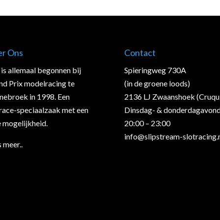
er Ons
Contact
is allemaal begonnen bij
Spieringweg 730A
nd Prix modelracing te
(in de groene loods)
nebroek in 1998. Een
2136 LJ Zwaanshoek (Cruqu
trace-speciaalzaak met een
Dinsdag- & donderdagavon
 mogelijkheid.
20:00 – 23:00
info@slipstream-slotracing.
 meer..