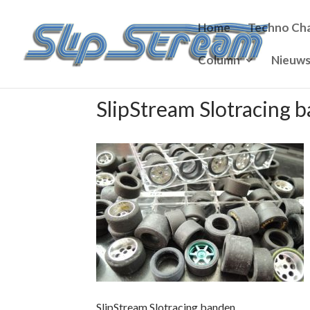
Home
Techno Cha
Column
Nieuw
SlipStream Slotracing 
SlipStream Slotracing banden