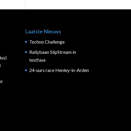
Laatste Nieuws
Techno Challenge
Rallybaan SlipStream in
ius)
testfase
d
24-uurs race Henley-in-Arden
nl