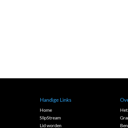
Handige Links
Ov
Home
Het 
SlipStream
Gra
Lid worden
Ben