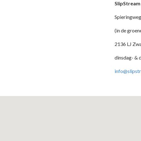
SlipStream
Spieringwe
(in de groen
2136 LJ Zwa
dinsdag- & 
info@slipstr