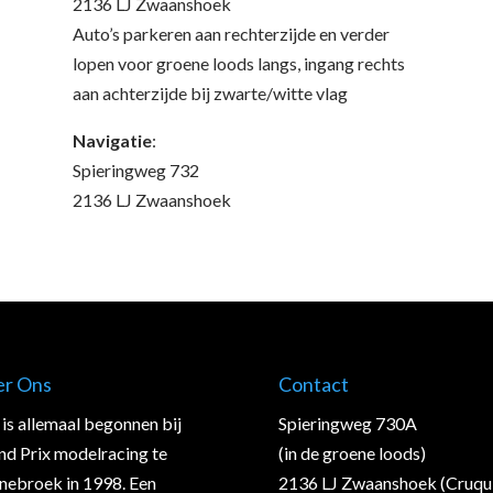
2136 LJ Zwaanshoek
Auto’s parkeren aan rechterzijde en verder
lopen voor groene loods langs, ingang rechts
aan achterzijde bij zwarte/witte vlag
Navigatie
:
Spieringweg 732
2136 LJ Zwaanshoek
er Ons
Contact
is allemaal begonnen bij
Spieringweg 730A
nd Prix modelracing te
(in de groene loods)
nebroek in 1998. Een
2136 LJ Zwaanshoek (Cruqu