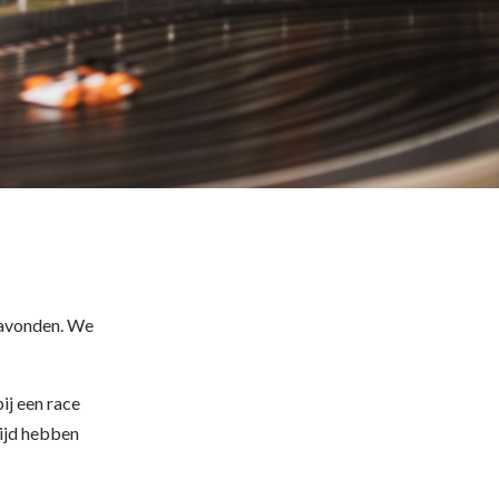
gavonden. We
ij een race
tijd hebben