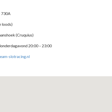
g 730A
e loods)
anshoek (Cruquius)
donderdagavond 20:00 – 23:00
eam-slotracing.nl