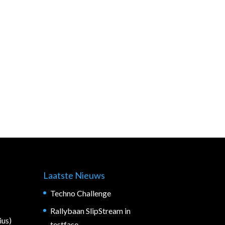
Laatste Nieuws
Techno Challenge
Rallybaan SlipStream in
ius)
testfase